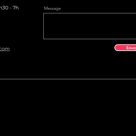
h30 - 7h
Message
Envo
.com